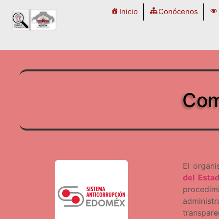
Inicio
Conócenos
Com
El organi
del Esta
procedim
administr
transpare